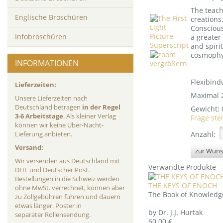
The teach
Englische Broschüren
creations
Conscious
Infobroschüren
a greater
and spiri
cosmophys
INFORMATIONEN
vergrößern
Flexibind
Lieferzeiten:
Maximal 2
Unsere Lieferzeiten nach
Deutschland betragen
in der Regel
Gewicht:
3-6 Arbeitstage
. Als kleiner Verlag
Frage ste
können wir keine Über-Nacht-
Anzahl:
Lieferung anbieten.
Versand:
Wir versenden aus Deutschland mit
Verwandte Produkte
DHL und Deutscher Post.
Bestellungen in die Schweiz werden
THE KEYS OF ENOCH
ohne MwSt. verrechnet, können aber
The Book of Knowledg
zu Zollgebühren führen und dauern
etwas länger. Poster in
by Dr. J.J. Hurtak
separater Rollensendung.
60.00 €