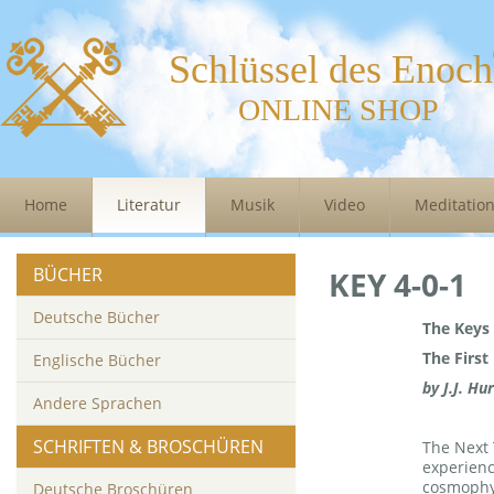
Schlüssel des Enoch
ONLINE SHOP
Home
Literatur
Musik
Video
Meditatio
BÜCHER
KEY 4-0-1
Deutsche Bücher
The Keys
The First
Englische Bücher
by J.J. Hu
Andere Sprachen
SCHRIFTEN & BROSCHÜREN
The Next
experienc
cosmophys
Deutsche Broschüren