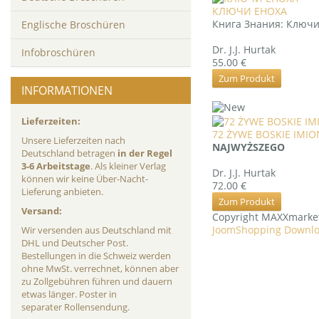
КЛЮЧИ ЕНОХА
Книга Знания: Ключ
Englische Broschüren
Dr. J.J. Hurtak
Infobroschüren
55.00 €
Zum Produkt
INFORMATIONEN
Lieferzeiten:
72 ŻYWE BOSKIE IMI
Unsere Lieferzeiten nach
NAJWYŻSZEGO
Deutschland betragen
in der Regel
3-6 Arbeitstage
. Als kleiner Verlag
Dr. J.J. Hurtak
können wir keine Über-Nacht-
72.00 €
Lieferung anbieten.
Zum Produkt
Versand:
Copyright MAXXmarke
JoomShopping Downlo
Wir versenden aus Deutschland mit
DHL und Deutscher Post.
Bestellungen in die Schweiz werden
ohne MwSt. verrechnet, können aber
zu Zollgebühren führen und dauern
etwas länger. Poster in
separater Rollensendung.