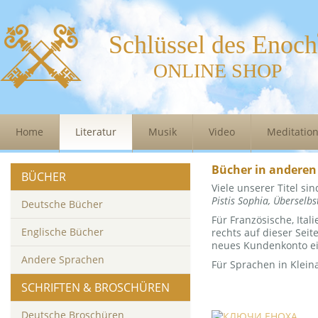
Schlüssel des Enoch
ONLINE SHOP
Home
Literatur
Musik
Video
Meditatio
Bücher in anderen
BÜCHER
Viele unserer Titel si
Pistis Sophia, Überselb
Deutsche Bücher
Für Französische, Ita
Englische Bücher
rechts auf dieser Sei
neues Kundenkonto ei
Andere Sprachen
Für Sprachen in Klein
SCHRIFTEN & BROSCHÜREN
Deutsche Broschüren