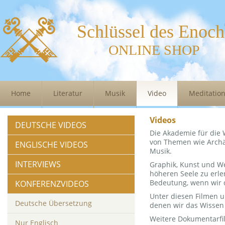
Schlüssel des Enoch
ONLINE SHOP
Home
Literatur
Musik
Video
Meditatio
Videos
DEUTSCHE VIDEOS
Die Akademie für die 
von Themen wie Archäo
ENGLISCHE VIDEOS
Musik.
INTERVIEWS
Graphik, Kunst und W
höheren Seele zu erle
Bedeutung, wenn wir 
KONFERENZVIDEOS
Unter diesen Filmen 
Deutsche Übersetzung
denen wir das Wissen e
Weitere Dokumentarfi
Nur Englisch