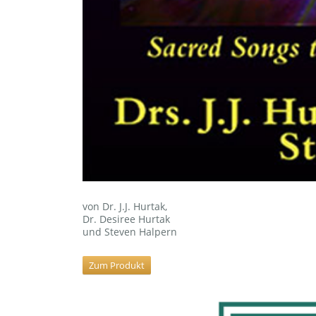
von Dr. J.J. Hurtak,
Dr. Desiree Hurtak
und Steven Halpern
Zum Produkt