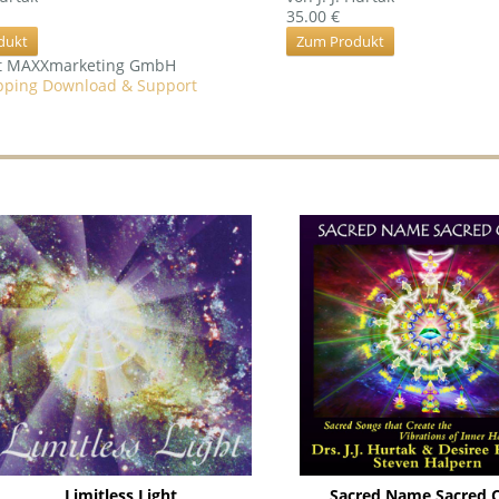
35.00 €
dukt
Zum Produkt
ht MAXXmarketing GmbH
ping Download & Support
Limitless Light
Sacred Name Sacred 