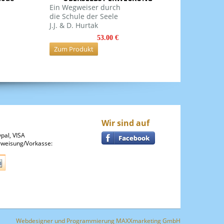
Ein Wegweiser durch
die Schule der Seele
J.J. & D. Hurtak
53.00 €
Zum Produkt
Wir sind auf
pal, VISA
weisung/Vorkasse:
Webdesigner
und
Programmierung
MAXXmarketing GmbH