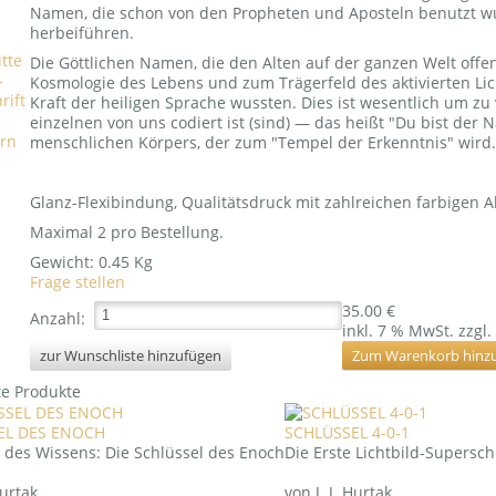
Namen, die schon von den Propheten und Aposteln benutzt 
herbeiführen.
Die Göttlichen Namen, die den Alten auf der ganzen Welt offen
Kosmologie des Lebens und zum Trägerfeld des aktivierten Lic
Kraft der heiligen Sprache wussten. Dies ist wesentlich um z
einzelnen von uns codiert ist (sind) — das heißt "Du bist der
rn
menschlichen Körpers, der zum "Tempel der Erkenntnis" wird.
Glanz-Flexibindung, Qualitätsdruck mit zahlreichen farbigen 
Maximal 2 pro Bestellung.
Gewicht:
0.45 Kg
Frage stellen
35.00 €
Anzahl:
inkl. 7 % MwSt.
zzgl.
e Produkte
EL DES ENOCH
SCHLÜSSEL 4-0-1
 des Wissens: Die Schlüssel des Enoch
Die Erste Lichtbild-Superschr
Hurtak
von J. J. Hurtak