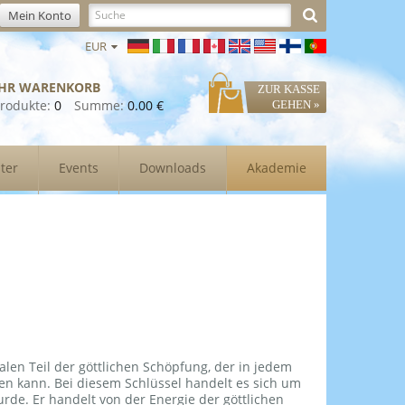
Mein Konto
EUR
IHR WARENKORB
ZUR KASSE
rodukte:
0
Summe:
0.00 €
GEHEN »
ter
Events
Downloads
Akademie
alen Teil der göttlichen Schöpfung, der in jedem
lten kann. Bei diesem Schlüssel handelt es sich um
rde. Er handelt von der Energie der göttlichen