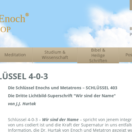
 Enoch
HOP
P
Bibel &
Studium &
Meditation
Pos
Heilige
Wissenschaft
Schriften
ÜSSEL 4-0-3
Die Schlüssel Enochs und Metatrons – SCHLÜSSEL 403
Die Dritte Lichtbild-Superschrift "Wir sind der Name"
von J.J. Hurtak
Schlüssel 4-0-3 –
Wir sind der Name
– spricht von jenem integr
von uns codiert ist und die Kraft der Supernatur in uns entfa
Information, die Dr. Hurtak von Enoch und Metatron gezeigt wu