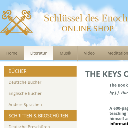
Schlüssel des Enoch
ONLINE SHOP
Home
Literatur
Musik
Video
Meditatio
BÜCHER
THE KEYS 
Deutsche Bücher
The Book
by J.J. Hu
Englische Bücher
Andere Sprachen
A 600-pag
teaching 
SCHRIFTEN & BROSCHÜREN
himself a
informati
Deutsche Broschüren