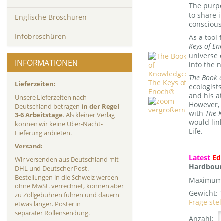
The purp
to share 
Englische Broschüren
conscious
Infobroschüren
As a tool
Keys of En
universe 
INFORMATIONEN
into the n
The Book 
Lieferzeiten:
ecologist
and his a
Unsere Lieferzeiten nach
However, 
Deutschland betragen
in der Regel
vergrößern
with
The 
3-6 Arbeitstage
. Als kleiner Verlag
would lin
können wir keine Über-Nacht-
Life.
Lieferung anbieten.
Versand:
Latest
Ed
Wir versenden aus Deutschland mit
Hardboun
DHL und Deutscher Post.
Bestellungen in die Schweiz werden
Maximum 
ohne MwSt. verrechnet, können aber
Gewicht:
zu Zollgebühren führen und dauern
Frage ste
etwas länger. Poster in
separater Rollensendung.
Anzahl: