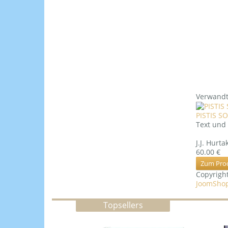
Verwandt
PISTIS SO
Text un
J.J. Hurt
60.00 €
Zum Pro
Copyrig
JoomShop
Topsellers