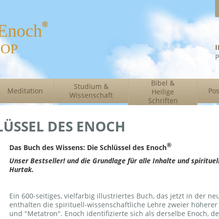
 Enoch
HOP
P
Bibel &
Studium &
Meditation
Pos
Heilige
Wissenschaft
Schriften
LÜSSEL DES ENOCH
®
Das Buch des Wissens: Die Schlüssel des Enoch
Unser Bestseller! und die Grundlage für alle Inhalte und spirituel
Hurtak.
Ein 600-seitiges, vielfarbig illustriertes Buch, das jetzt in der n
enthalten die spirituell-wissenschaftliche Lehre zweier höherer
und "Metatron". Enoch identifizierte sich als derselbe Enoch, d