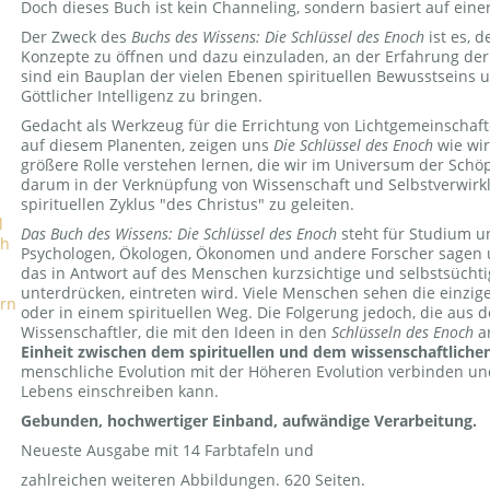
Doch dieses Buch ist kein Channeling, sondern basiert auf eine
Der Zweck des
Buchs des Wissens: Die Schlüssel des Enoch
ist es, 
Konzepte zu öffnen und dazu einzuladen, an der Erfahrung der
sind ein Bauplan der vielen Ebenen spirituellen Bewusstseins 
Göttlicher Intelligenz zu bringen.
Gedacht als Werkzeug für die Errichtung von Lichtgemeinschaft
auf diesem Planenten, zeigen uns
Die Schlüssel des Enoch
wie wir
größere Rolle verstehen lernen, die wir im Universum der Schöp
darum in der Verknüpfung von Wissenschaft und Selbstverwirk
spirituellen Zyklus "des Christus" zu geleiten.
Das Buch des Wissens: Die Schlüssel des Enoch
steht für Studium un
Psychologen, Ökologen, Ökonomen und andere Forscher sagen u
das in Antwort auf des Menschen kurzsichtige und selbstsüchti
unterdrücken, eintreten wird. Viele Menschen sehen die einzig
rn
oder in einem spirituellen Weg. Die Folgerung jedoch, die au
Wissenschaftler, die mit den Ideen in den
Schlüsseln des Enoch
ar
Einheit zwischen dem spirituellen und dem wissenschaftlich
menschliche Evolution mit der Höheren Evolution verbinden un
Lebens einschreiben kann.
Gebunden, hochwertiger Einband, aufwändige Verarbeitung.
Neueste Ausgabe mit 14 Farbtafeln und
zahlreichen weiteren Abbildungen. 620 Seiten.