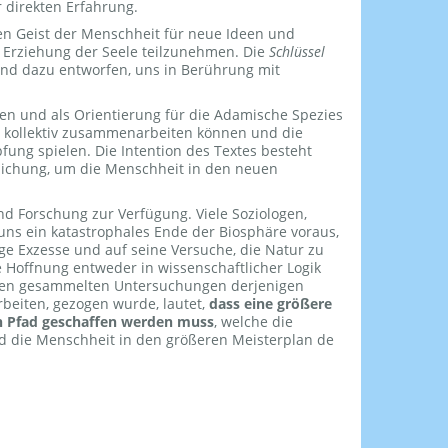
r direkten Erfahrung.
den Geist der Menschheit für neue Ideen und
 Erziehung der Seele teilzunehmen. Die
Schlüssel
und dazu entworfen, uns in Berührung mit
en und als Orientierung für die Adamische Spezies
 kollektiv zusammenarbeiten können und die
fung spielen. Die Intention des Textes besteht
lichung, um die Menschheit in den neuen
d Forschung zur Verfügung. Viele Soziologen,
ns ein katastrophales Ende der Biosphäre voraus,
ge Exzesse und auf seine Versuche, die Natur zu
e Hoffnung entweder in wissenschaftlicher Logik
s den gesammelten Untersuchungen derjenigen
beiten, gezogen wurde, lautet,
dass eine größere
en Pfad geschaffen werden muss
, welche die
d die Menschheit in den größeren Meisterplan de