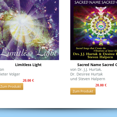
Limitless Light
Sacred Name Sacred 
on
von Dr. J.J. Hurtak,
ieter Volger
Dr. Desiree Hurtak
und Steven Halpern
20.00 €
20.00 €
Zum Produkt
Zum Produkt