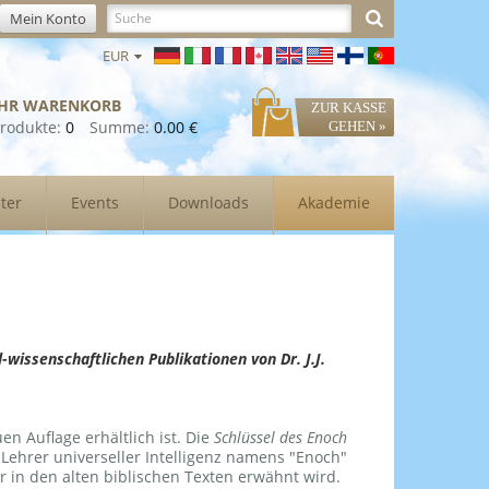
Mein Konto
EUR
IHR WARENKORB
ZUR KASSE
rodukte:
0
Summe:
0.00 €
GEHEN »
ter
Events
Downloads
Akademie
l-wissenschaftlichen Publikationen von Dr. J.J.
euen Auflage erhältlich ist. Die
Schlüssel des Enoch
 Lehrer universeller Intelligenz namens "Enoch"
er in den alten biblischen Texten erwähnt wird.