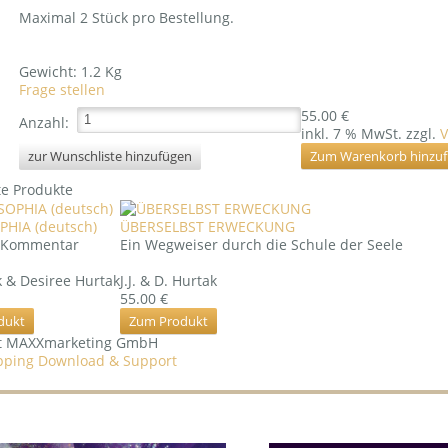
Maximal 2 Stück pro Bestellung.
Gewicht:
1.2 Kg
Frage stellen
55.00 €
Anzahl:
inkl. 7 % MwSt.
zzgl.
V
e Produkte
PHIA (deutsch)
ÜBERSELBST ERWECKUNG
d Kommentar
Ein Wegweiser durch die Schule der Seele
ak & Desiree Hurtak
J.J. & D. Hurtak
55.00 €
dukt
Zum Produkt
ht MAXXmarketing GmbH
ping Download & Support