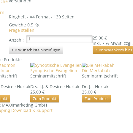
verstanden.
rn
Ringheft - A4 Format - 139 Seiten
Gewicht:
0.5 Kg
Frage stellen
25.00 €
Anzahl:
inkl. 7 % MwSt.
zzgl
e Produkte
dmon
Synoptische Evangelien
Die Merkabah
itschrift
Seminarmitschrift
Seminarmitschrift
 & Desiree Hurtak
Drs. J.J. & Desiree Hurtak
Dr. J.J. Hurtak
25.00 €
25.00 €
dukt
Zum Produkt
Zum Produkt
ht MAXXmarketing GmbH
ping Download & Support