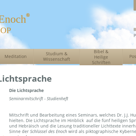
 Enoch
HOP
P
Bibel &
Studium &
Meditation
Pos
Heilige
Wissenschaft
Schriften
Lichtsprache
Die Lichtsprache
Seminarmitschrift - Studienheft
Mitschrift und Bearbeitung eines Seminars, welches Dr. J.J. H
hielten. Die Lichtsprache im Hinblick auf die fünf heiligen Sp
und Hebräisch und die Lesung traditioneller Lichttexte innerh
Sinne der
Schlüssel des Enoch
wird als piktographische Kybern