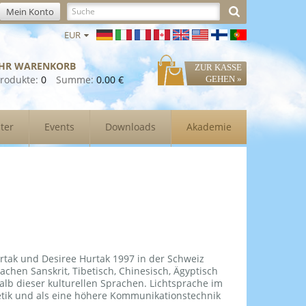
Mein Konto
EUR
IHR WARENKORB
ZUR KASSE
rodukte:
0
Summe:
0.00 €
GEHEN »
ter
Events
Downloads
Akademie
urtak und Desiree Hurtak 1997 in der Schweiz
rachen Sanskrit, Tibetisch, Chinesisch, Ägyptisch
alb dieser kulturellen Sprachen. Lichtsprache im
etik und als eine höhere Kommunikationstechnik