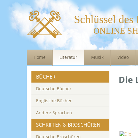
Schlüssel des
ONLINE S
Home
Literatur
Musik
Video
BÜCHER
Die 
Deutsche Bücher
Englische Bücher
Andere Sprachen
SCHRIFTEN & BROSCHÜREN
Deutsche Broschüren