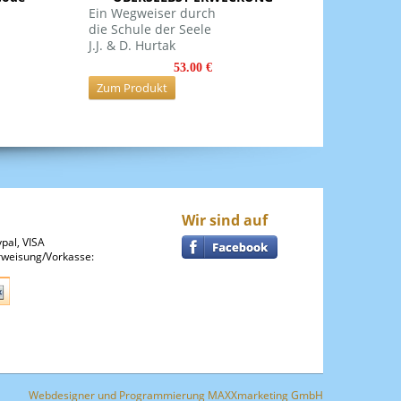
Ein Wegweiser durch
die Schule der Seele
J.J. & D. Hurtak
53.00 €
Zum Produkt
Wir sind auf
pal, VISA
weisung/Vorkasse:
Webdesigner
und
Programmierung
MAXXmarketing GmbH