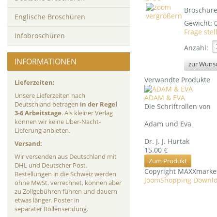
Broschüre
vergrößern
Englische Broschüren
Gewicht:
Frage stel
Infobroschüren
Anzahl:
INFORMATIONEN
Verwandte Produkte
Lieferzeiten:
Unsere Lieferzeiten nach
ADAM & EVA
Deutschland betragen
in der Regel
Die Schriftrollen von
3-6 Arbeitstage
. Als kleiner Verlag
können wir keine Über-Nacht-
Adam und Eva
Lieferung anbieten.
Dr. J. J. Hurtak
Versand:
15.00 €
Wir versenden aus Deutschland mit
Zum Produkt
DHL und Deutscher Post.
Copyright MAXXmarke
Bestellungen in die Schweiz werden
JoomShopping Downlo
ohne MwSt. verrechnet, können aber
zu Zollgebühren führen und dauern
etwas länger. Poster in
separater Rollensendung.