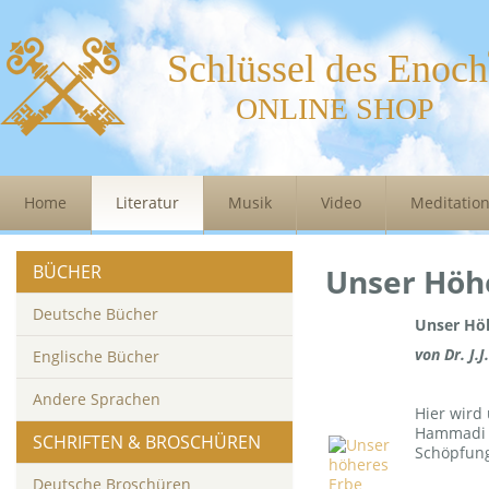
Schlüssel des Enoch
ONLINE SHOP
Home
Literatur
Musik
Video
Meditatio
BÜCHER
Unser Höh
Deutsche Bücher
Unser Hö
von Dr. J.
Englische Bücher
Andere Sprachen
Hier wird
Hammadi u
SCHRIFTEN & BROSCHÜREN
Schöpfungs
Deutsche Broschüren