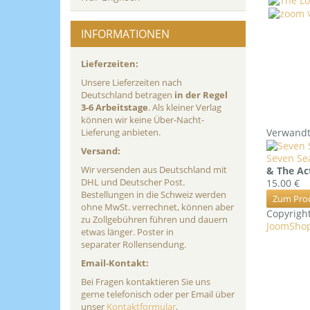
v
INFORMATIONEN
Lieferzeiten:
Unsere Lieferzeiten nach
Deutschland betragen
in der Regel
3-6 Arbeitstage
. Als kleiner Verlag
können wir keine Über-Nacht-
Verwandt
Lieferung anbieten.
Versand:
Seven Sea
Wir versenden aus Deutschland mit
& The Ac
DHL und Deutscher Post.
15.00 €
Bestellungen in die Schweiz werden
Zum Pro
ohne MwSt. verrechnet, können aber
Copyrig
zu Zollgebühren führen und dauern
JoomShop
etwas länger. Poster in
separater Rollensendung.
Email-Kontakt:
Bei Fragen kontaktieren Sie uns
gerne telefonisch oder per Email über
unser
Kontaktformular
.