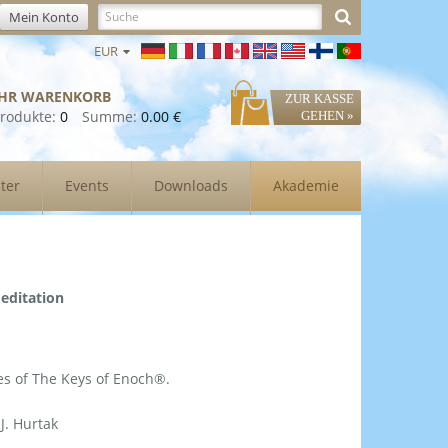
Mein Konto
EUR
IHR WARENKORB
ZUR KASSE
rodukte:
0
Summe:
0.00 €
GEHEN »
ter
Events
Downloads
Akademie
editation
ures of The Keys of Enoch®.
J. Hurtak