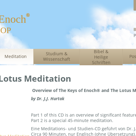
 Enoch
HOP
P
Bibel &
Studium &
Meditation
Pos
Heilige
Wissenschaft
Schriften
Lotus Meditation
Overview of The Keys of Enoch® and The Lotus M
by Dr. J.J. Hurtak
Part 1 of this CD is an overview of significant feat
Part 2 is a special 45-minute meditation.
Eine Meditations- und Studien-CD geführt von Dr. J.
Circa 90 Minuten, nur Englisch (ohne Übersetzung).