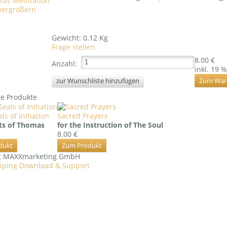
ergrößern
Gewicht:
0.12 Kg
Frage stellen
8.00 €
Anzahl:
inkl. 19 
e Produkte
ls of Initiation
Sacred Prayers
ts of Thomas
for the Instruction of The Soul
8.00 €
dukt
Zum Produkt
ht MAXXmarketing GmbH
ping Download & Support