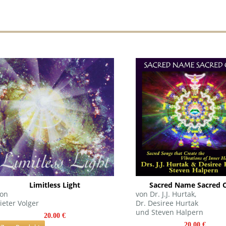
Limitless Light
Sacred Name Sacred 
on
von Dr. J.J. Hurtak,
ieter Volger
Dr. Desiree Hurtak
und Steven Halpern
20.00 €
20.00 €