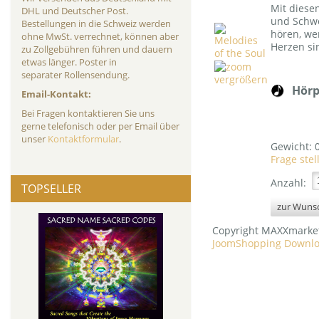
Mit diese
DHL und Deutscher Post.
und Schwe
Bestellungen in die Schweiz werden
hören, we
ohne MwSt. verrechnet, können aber
Herzen si
zu Zollgebühren führen und dauern
etwas länger. Poster in
separater Rollensendung.
vergrößern
Hörp
Email-Kontakt:
Bei Fragen kontaktieren Sie uns
gerne telefonisch oder per Email über
unser
Kontaktformular
.
Gewicht:
Frage stel
Anzahl:
TOPSELLER
Copyright MAXXmarke
JoomShopping Downlo