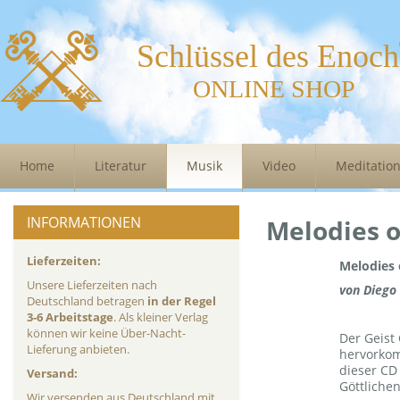
Schlüssel des Enoch
ONLINE SHOP
Home
Literatur
Musik
Video
Meditatio
INFORMATIONEN
Melodies o
Lieferzeiten:
Melodies 
Unsere Lieferzeiten nach
von Diego 
Deutschland betragen
in der Regel
3-6 Arbeitstage
. Als kleiner Verlag
können wir keine Über-Nacht-
Der Geist
Lieferung anbieten.
hervorkom
dieser CD
Versand:
Göttliche
Wir versenden aus Deutschland mit